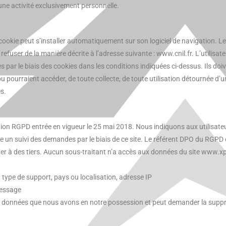
une activité exclusivement personnelle.
 un cookie peut s’installer automatiquement sur son logiciel de navigation.
refuser de la manière décrite à l’adresse suivante : www.cnil.fr. L’utilisa
ar le biais des cookies dans les conditions indiquées ci-dessus. Ils doi
 pourraient accéder, de toute collecte, de toute utilisation détournée d’
es.
tion RGPD entrée en vigueur le 25 mai 2018. Nous indiquons aux utilisate
ttre un suivi des demandes par le biais de ce site. Le référent DPO du RG
 à des tiers. Aucun sous-traitant n’a accès aux données du site www.xpe
 type de support, pays ou localisation, adresse IP
Message
des données que nous avons en notre possession et peut demander la suppr