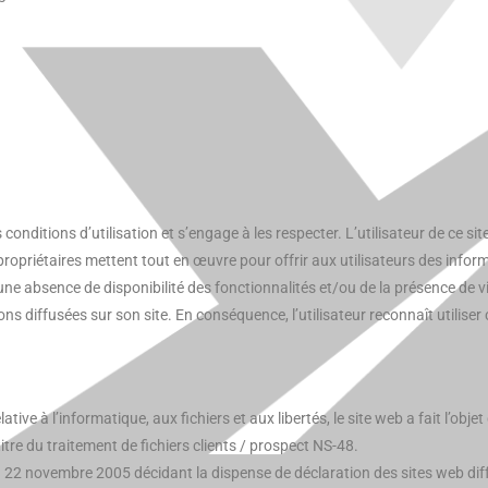
conditions d’utilisation et s’engage à les respecter. L’utilisateur de ce s
ropriétaires mettent tout en œuvre pour offrir aux utilisateurs des inform
ne absence de disponibilité des fonctionnalités et/ou de la présence de vi
ions diffusées sur son site. En conséquence, l’utilisateur reconnaît utilise
lative à l’informatique, aux fichiers et aux libertés, le site web a fait l’o
itre du traitement de fichiers clients / prospect NS-48.
4 du 22 novembre 2005 décidant la dispense de déclaration des sites web d