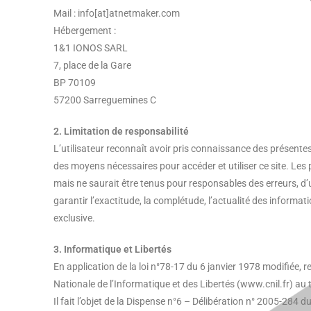
Mail : info[at]atnetmaker.com
Hébergement :
1&1 IONOS SARL
7, place de la Gare
BP 70109
57200 Sarreguemines C
2. Limitation de responsabilité
L’utilisateur reconnaît avoir pris connaissance des présentes 
des moyens nécessaires pour accéder et utiliser ce site. Les p
mais ne saurait être tenus pour responsables des erreurs, d’u
garantir l’exactitude, la complétude, l’actualité des informat
exclusive.
3. Informatique et Libertés
En application de la loi n°78-17 du 6 janvier 1978 modifiée, re
Nationale de l’Informatique et des Libertés (www.cnil.fr) au t
Il fait l’objet de la Dispense n°6 – Délibération n° 2005-28