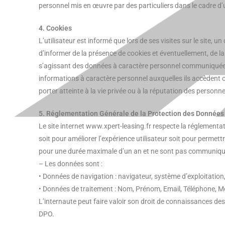
personnel mis en œuvre par des particuliers dans le cadre d’
4. Cookies
L’utilisateur est informé que lors de ses visites sur le site,
d’informer de la présence de cookies et éventuellement, de la 
s’agissant des données à caractère personnel communiquées p
informations à caractère personnel auxquelles ils accèdent ou
porter atteinte à la vie privée ou à la réputation des personn
5. Réglementation Générale de la Protection des Données
Le site internet www.xpert-leasing.fr respecte la réglementa
soit pour améliorer l’expérience utilisateur soit pour perme
pour une durée maximale d’un an et ne sont pas communiquer
– Les données sont :
• Données de navigation : navigateur, système d’exploitation,
• Données de traitement : Nom, Prénom, Email, Téléphone, 
L’internaute peut faire valoir son droit de connaissances 
DPO.